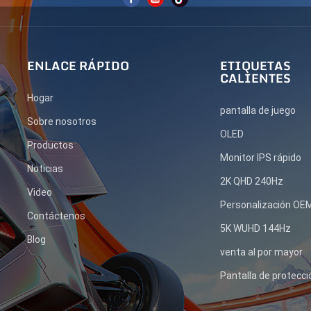
ENLACE RÁPIDO
ETIQUETAS
CALIENTES
Hogar
pantalla de juego
Sobre nosotros
OLED
Productos
Monitor IPS rápido
Noticias
2K QHD 240Hz
Video
Personalización O
Contáctenos
5K WUHD 144Hz
Blog
venta al por mayor
Pantalla de protecci