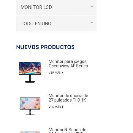
MONITOR LCD
TODO EN UNO
NUEVOS PRODUCTOS
Monitor para juegos
Oceanview AF Series
de 27 pulgadas, 2K y
VER MÁS
320 Hz, ideal para
jugadores
profesionales de
deportes electrónicos.
Monitor de oficina de
27 pulgadas FHD 1K
100Hz con diseño
VER MÁS
elegante y minimalista.
Monitor N-Series de