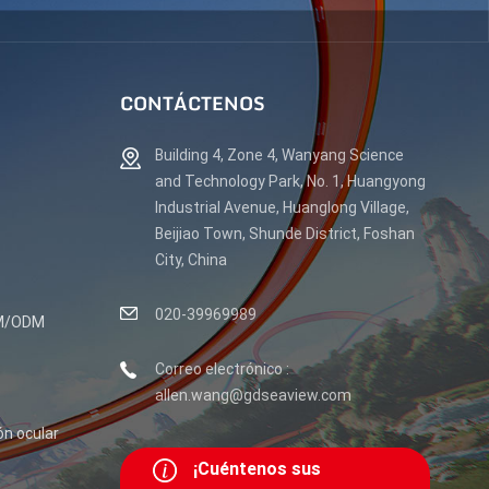
CONTÁCTENOS
Building 4, Zone 4, Wanyang Science
and Technology Park, No. 1, Huangyong
Industrial Avenue, Huanglong Village,
Beijiao Town, Shunde District, Foshan
City, China
020-39969989
EM/ODM
Correo electrónico :
allen.wang@gdseaview.com
ón ocular
¡Cuéntenos sus