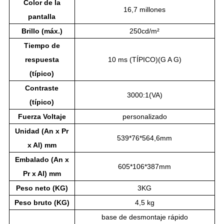
Color de la
16,7 millones
pantalla
Brillo (máx.)
250cd/m²
Tiempo de
respuesta
10 ms (TÍPICO)(G A G)
(típico)
Contraste
3000:1(VA)
(típico)
Fuerza
Voltaje
personalizado
Unidad (An x Pr
539*76*564,6mm
x Al) mm
Embalado (An x
605*106*387mm
Pr x Al) mm
Peso neto (KG)
3KG
Peso bruto (KG)
4,5 kg
base de desmontaje rápido