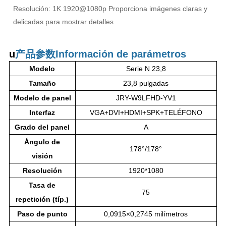
Resolución: 1K 1920@1080p Proporciona imágenes claras y
delicadas para mostrar detalles
u
产品参数
Información de parámetros
Modelo
Serie N 23,8
Tamaño
23,8 pulgadas
Modelo de panel
JRY-W9LFHD-YV1
Interfaz
VGA+DVI+HDMI+SPK+TELÉFONO
Grado del panel
A
Ángulo de
178°/178°
visión
Resolución
1920*1080
Tasa de
75
repetición (típ.)
Paso de punto
0,0915×0,2745 milímetros