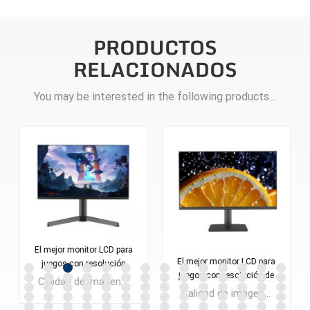
PRODUCTOS
RELACIONADOS
You may be interested in the following products...
El mejor monitor LCD para
El mejor monitor LCD para
juegos con resolución
juegos con resolución de
2560*1440, pantalla de 24
Calidad de imagen QHD @180Hz Monitor LCD para juegos FAST VA de 24 pulgadas Cantidad mínima de pedido: 300 piezas
2560 x 1440, pantalla de
pulgadas, monitor de PC
Calidad de imagen QHD @180Hz Monitor para juegos LCD FAST IPS de 27 pulgadas Cantidad mínima de pedido: 300 piezas
27 pulgadas, monitor de
ES238Q180