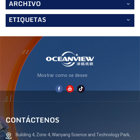
ARCHIVO
y contraste para una mejor visibilidad Con un brillo de 300
cd/m² y una relación de contraste de 3000:1, el
ES238F180 ofrece imágenes brillantes y bien definidas
ETIQUETAS
con negros profundos y detalles vívidos. El panel
antirreflejos garantiza una visualización cómoda en
diversas condiciones de iluminación, reduciendo la fatiga
visual durante largas sesiones de trabajo. Tecnología
Eye-Care para una mayor comodidad Para proteger su
visión, este monitor incorpora tecnología de baja luz azul
y antiparpadeo, que reduce las emisiones nocivas y
minimiza la fatiga durante el uso prolongado. Su diseño
ergonómico permite ajustar la inclinación para un ángulo
de visión óptimo. El compañero perfecto para la oficina El
Mostrar como se desee
ES238F180 combina rendimiento, claridad y comodidad en
un diseño elegante y moderno. Ya sea para negocios,
trabajo creativo o tareas cotidianas, garantiza un flujo de
trabajo fluido y eficiente. Actualice su espacio de trabajo
con un monitor que se adapta a sus necesidades: el
ES238F180, donde la productividad se une a la precisión.
CONTÁCTENOS
Building 4, Zone 4, Wanyang Science and Technology Park,