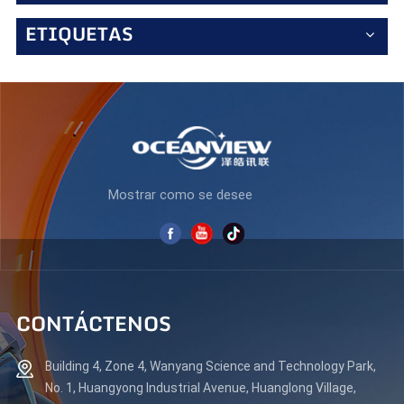
elegante diseño sin marco y un soporte ergonómico para
disfrutar de largas sesiones de juego con comodidad. Con
ETIQUETAS
múltiples opciones de conectividad, incluyendo HDMI 2.1,
está listo para consolas de nueva generación y PC de alta
gama. Libera tu potencial: juega al más alto nivel con el
AZ315U144.
Mostrar como se desee
CONTÁCTENOS
Building 4, Zone 4, Wanyang Science and Technology Park,
No. 1, Huangyong Industrial Avenue, Huanglong Village,