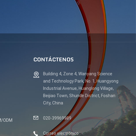
CONTÁCTENOS
Building 4, Zone 4, Wanyang Science
and Technology Park, No. 1, Huangyong
Industrial Avenue, Huanglong Village,
Beijiao Town, Shunde District, Foshan
City, China
020-39969989
EM/ODM
Correo electrónico :