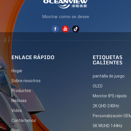
Mostrar como se desee
ENLACE RÁPIDO
ETIQUETAS
CALIENTES
Hogar
pantalla de juego
Sobre nosotros
OLED
Productos
Monitor IPS rápido
Noticias
2K QHD 240Hz
Video
Personalización O
Contáctenos
5K WUHD 144Hz
Blog