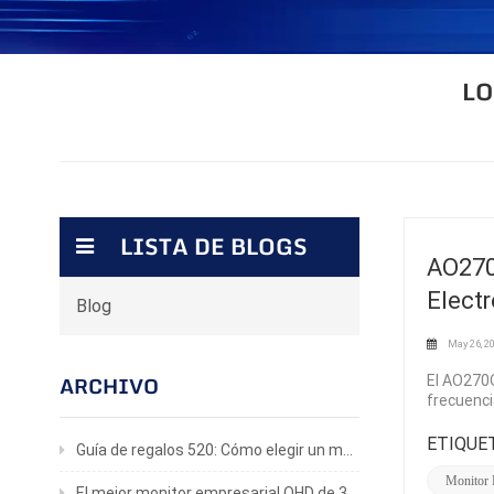
LO
LISTA DE BLOGS
AO270
Electr
Blog
May 26, 2
El AO270Q
ARCHIVO
frecuenci
entusiast
0,03 ms, 
ETIQUET
Guía de regalos 520: Cómo elegir un monitor para juegos que realmente le encantará.
negros pe
LCD tradi
Monitor
El mejor monitor empresarial QHD de 32 pulgadas para productividad