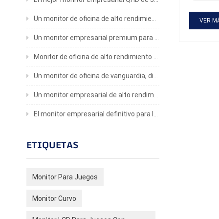
y colores
fotos y v
Un monitor de oficina de alto rendimiento para profesionales
frecuenci
VER M
fantasma,
Un monitor empresarial premium para una productividad inigualable
AMD FreeS
inmersiva
juegos mu
Monitor de oficina de alto rendimiento con una claridad impresionante
sea jugan
capacidad
Un monitor de oficina de vanguardia, diseñado meticulosamente para brindar una experiencia visual inigualable
profesion
cinematog
Un monitor empresarial de alto rendimiento para una mayor productividad
color. Si
configura
El monitor empresarial definitivo para la eficiencia y la comodidad visual
opción!
ETIQUETAS
Monitor Para Juegos
Monitor Curvo