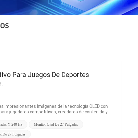
GOS
tivo Para Juegos De Deportes
n.
as impresionantes imágenes de la tecnología OLED con
al para jugadores competitivos, creadores de contenido y
a de actualización de 240 Hz y un tiempo de respuesta de
 visual inigualableCon un panel OLED, el AO270Q240 ofrece
gadas Y 240 Hz
Monitor Oled De 27 Pulgadas
sus píxeles autoemisores. A diferencia de las pantallas
retroiluminación, lo que resulta en sombras más profundas
k De 27 Pulgadas