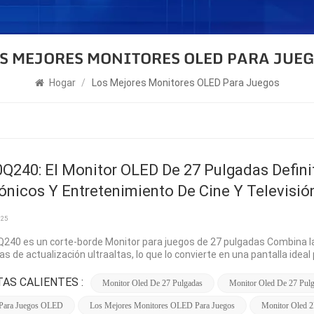
S MEJORES MONITORES OLED PARA JUE
Hogar
/
Los Mejores Monitores OLED Para Juegos
Q240: El Monitor OLED De 27 Pulgadas Defini
ónicos Y Entretenimiento De Cine Y Televisió
025
240 es un corte-borde Monitor para juegos de 27 pulgadas Combina l
as de actualización ultraaltas, lo que lo convierte en una pantalla ide
as del multimedia. Con una resolución QHD (2560x1440), una frecuenci
este monitor ofrece una experiencia de juego inigualable. Rendimiento
AS CALIENTES :
Monitor Oled De 27 Pulgadas
Monitor Oled De 27 Pul
rfectos y una increíble relación de contraste de 1.500.000:1 gracias a 
cionales, la tecnología OLED garantiza la ausencia de sangrado de la 
 Para Juegos OLED
Los Mejores Monitores OLED Para Juegos
Monitor Oled 2