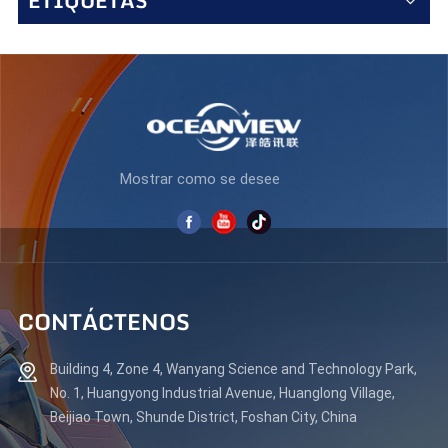
ETIQUETAS
amplio espacio de pantalla, lo que permite una mayor
productividad con varias ventanas abiertas en paralelo.
Características ergonómicas y de comodidad para la vista
Diseñado para largas sesiones de trabajo, el ES238Q180
incorpora tecnología antiparpadeo y baja emisión de luz
azul para reducir la fatiga visual. Sus ángulos de visión de
178° (H/V) garantizan una precisión de color uniforme
desde prácticamente cualquier posición, lo que lo hace
ideal para entornos de trabajo colaborativo. Diseño
elegante y profesional Sus biseles delgados y su estética
Mostrar como se desee
moderna hacen de este monitor una adición elegante a
cualquier espacio de trabajo. Admite múltiples opciones
de conectividad. Ya sea que esté analizando números,
editando documentos o disfrutando de contenido
multimedia, el ES238Q180 ofrece una experiencia de
visualización superior con velocidad, claridad y comodidad,
lo que lo convierte en la opción perfecta para los
CONTÁCTENOS
profesionales que exigen un alto rendimiento en su flujo
de trabajo diario. Mejore su productividad con el
ES238Q180, donde la precisión se combina con la
Building 4, Zone 4, Wanyang Science and Technology Park,
eficiencia.
No. 1, Huangyong Industrial Avenue, Huanglong Village,
Beijiao Town, Shunde District, Foshan City, China