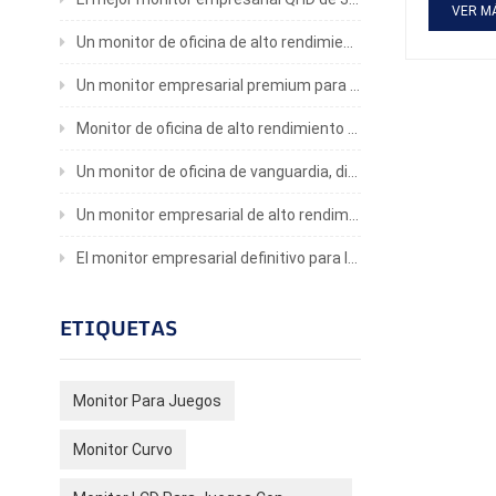
puede pro
VER M
amplia ga
Un monitor de oficina de alto rendimiento para profesionales
comodidad
rotación 
Un monitor empresarial premium para una productividad inigualable
por parte
jugadores
comparati
Monitor de oficina de alto rendimiento con una claridad impresionante
tecnologí
superfici
Un monitor de oficina de vanguardia, diseñado meticulosamente para brindar una experiencia visual inigualable
que las O
visualiza
Un monitor empresarial de alto rendimiento para una mayor productividad
actualiza
Cuestione
El monitor empresarial definitivo para la eficiencia y la comodidad visual
durabilida
compra, s
reputació
ETIQUETAS
puede pr
visualiza
legibilid
experienci
Monitor Para Juegos
recomiend
necesidad
Monitor Curvo