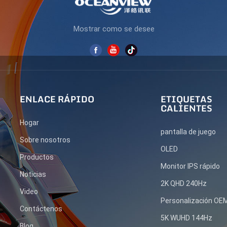
Mostrar como se desee
ENLACE RÁPIDO
ETIQUETAS
CALIENTES
Hogar
pantalla de juego
Sobre nosotros
OLED
Productos
Monitor IPS rápido
Noticias
2K QHD 240Hz
Video
Personalización O
Contáctenos
5K WUHD 144Hz
Blog