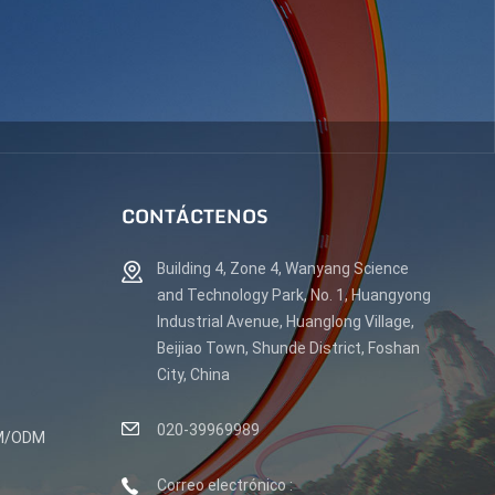
CONTÁCTENOS
Building 4, Zone 4, Wanyang Science
and Technology Park, No. 1, Huangyong
Industrial Avenue, Huanglong Village,
Beijiao Town, Shunde District, Foshan
City, China
020-39969989
EM/ODM
Correo electrónico :