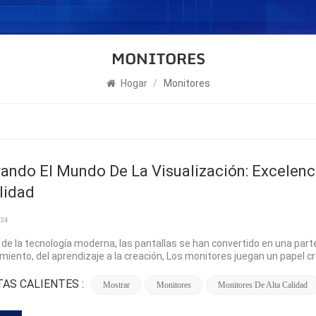
MONITORES
Hogar
/
Monitores
ando El Mundo De La Visualización: Excelenc
lidad
024
 de la tecnología moderna, las pantallas se han convertido en una parte 
miento, del aprendizaje a la creación, Los monitores juegan un papel cr
il. ¿Cómo elegir el monitor más adecuado entre numerosas marcas, mod
 legibilidad? Este artículo profundizará en las ventajas, el análisis com
AS CALIENTES :
Mostrar
Monitores
Monitores De Alta Calidad
 para ayudar a los lectores a comprender mejor este campo. 1. Introd
e para la interacción persona-computadora, los monitores tienen venta