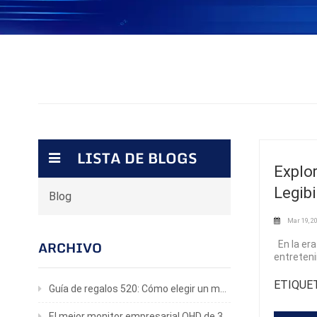
LISTA DE BLOGS
Explor
Legibi
Blog
Mar 19, 2
En la era
ARCHIVO
entreteni
tarea fác
usuario y
ETIQUET
Guía de regalos 520: Cómo elegir un monitor para juegos que realmente le encantará.
pantallas
important
El mejor monitor empresarial QHD de 32 pulgadas para productividad