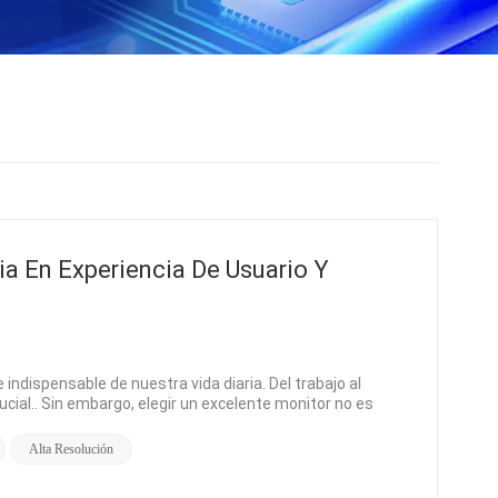
ia En Experiencia De Usuario Y
indispensable de nuestra vida diaria. Del trabajo al
ucial.. Sin embargo, elegir un excelente monitor no es
elos y tecnologías para lograr la mejor experiencia de
parativo y las preocupaciones de los usuarios de las
Alta Resolución
ucción a las ventajas del producto. Como medio
jas obvias. En primer lugar, monitores de alta calidad