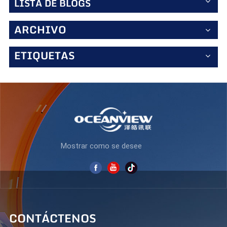
LISTA DE BLOGS
trabajo y densidad de píxeles (93 ppp), ofreciendo texto
nítido y gráficos detallados. La relación de aspecto de 16:9
permite la multitarea en paralelo, mientras que la
ARCHIVO
compatibilidad con soportes ergonómicos (si
corresponde) garantiza un uso cómodo durante todo el
día. Funciones favorables para las empresas -La
ETIQUETAS
tecnología Eye-care (si está disponible) reduce las
emisiones de luz azul para una comodidad prolongada. -
Los ángulos de visión amplios (si es IPS/VA) mantienen la
consistencia del color para las colaboraciones en equipo. -
Diseño elegante y profesional que se adapta
perfectamente a las configuraciones de oficina
modernas. Casos de uso ideales -Analistas financieros y
roles con gran cantidad de datos: vea grandes conjuntos
de datos sin tener que desplazarse excesivamente. -
Mostrar como se desee
Diseñadores y creadores de contenido: Colores precisos y
alto contraste para ediciones precisas. -Trabajadores
remotos y oficinas híbridas: videollamadas fluidas y
multitarea eficiente. Conclusión El K315Q240 combina
una gran pantalla de alta resolución, tiempos de
respuesta rápidos y eficiencia ergonómica, lo que lo
convierte en la mejor opción para profesionales que
CONTÁCTENOS
exigen fiabilidad y rendimiento. Mejore su espacio de
trabajo con un monitor que se adapta a sus necesidades