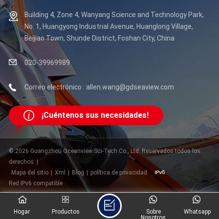
de productividad.
Building 4, Zone 4, Wanyang Science and Technology Park,
No. 1, Huangyong Industrial Avenue, Huanglong Village,
Beijiao Town, Shunde District, Foshan City, China
020-39969989
Correo electrónico : allen.wang@gdseaview.com
¡Cuéntenos sus necesidades!
© 2026 Guangzhou Oceanview Sci-Tech Co., Ltd. Reservados todos los
derechos. |
Mapa del sitio
|
Xml
|
Blog
|
política de privacidad
Red IPv6 compatible
Hogar
Productos
Sobre
Whatsapp
Nosotros