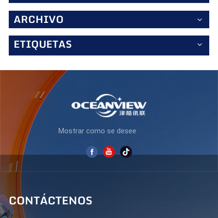
estándar de 60 Hz, el S270Q75 ofrece una ligera pero
notable mejora en la fluidez. Características ergonómicas
ARCHIVO
y de cuidado ocular Las largas jornadas de trabajo exigen
comodidad: el soporte ajustable (inclinación, giro y altura)
ETIQUETAS
permite una posición de visualización óptima, mientras
que la tecnología antiparpadeo y los modos de luz azul
baja reducen la fatiga visual. Los biseles delgados
permiten una configuración multimonitor despejada.
Conectividad y diseño listo para los negocios Equipado
con HDMI y DisplayPort, admite conexiones fluidas con
portátiles y ordenadores de sobremesa. Su
revestimiento mate antirreflejos evita los reflejos y su
estética profesional se adapta a cualquier espacio de
trabajo. Conclusión El S270Q75 es un monitor empresarial
Mostrar como se desee
confiable y de alto rendimiento que equilibra nitidez,
capacidad de respuesta y comodidad, perfecto para
profesionales que exigen eficiencia sin comprometer la
calidad visual.
CONTÁCTENOS