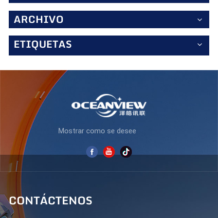
estándar de 60 Hz, el S270Q75 ofrece una ligera pero
notable mejora en la fluidez. Características ergonómicas
ARCHIVO
y de cuidado ocular Las largas jornadas de trabajo exigen
comodidad: el soporte ajustable (inclinación, giro y altura)
ETIQUETAS
permite una posición de visualización óptima, mientras
que la tecnología antiparpadeo y los modos de luz azul
baja reducen la fatiga visual. Los biseles delgados
permiten una configuración multimonitor despejada.
Conectividad y diseño listo para los negocios Equipado
con HDMI y DisplayPort, admite conexiones fluidas con
portátiles y ordenadores de sobremesa. Su
revestimiento mate antirreflejos evita los reflejos y su
estética profesional se adapta a cualquier espacio de
trabajo. Conclusión El S270Q75 es un monitor empresarial
Mostrar como se desee
confiable y de alto rendimiento que equilibra nitidez,
capacidad de respuesta y comodidad, perfecto para
profesionales que exigen eficiencia sin comprometer la
calidad visual.
CONTÁCTENOS