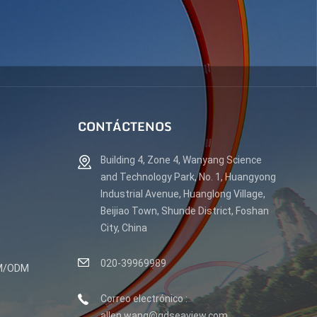
CONTÁCTENOS
Building 4, Zone 4, Wanyang Science
and Technology Park, No. 1, Huangyong
Industrial Avenue, Huanglong Village,
Beijiao Town, Shunde District, Foshan
City, China
020-39969989
EM/ODM
Correo electrónico :
allen.wang@gdseaview.com