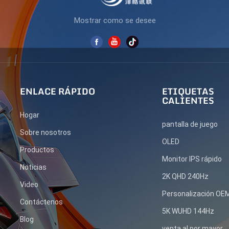
Mostrar como se desee
ENLACE RÁPIDO
ETIQUETAS
CALIENTES
Hogar
pantalla de juego
Sobre nosotros
OLED
Productos
Monitor IPS rápido
Noticias
2K QHD 240Hz
Video
Personalización O
Contáctenos
5K WUHD 144Hz
Blog
venta al por mayor