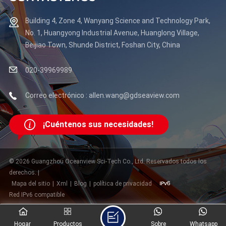
están diseñados para mejorar tu experiencia. ¡No pierdas
esta oportunidad de ver la innovación en acción! Fecha: 9
Building 4, Zone 4, Wanyang Science and Technology Park,
al 11 de julio de 2025 Ubicación: Astaná, Kazajistán Stand:
No. 1, Huangyong Industrial Avenue, Huanglong Village,
H44 Esperamos darle la bienvenida y mostrarle cómo
nuestras pantallas pueden transformar su mundo digital.
Beijiao Town, Shunde District, Foshan City, China
¡Nos vemos en el stand H44! ElectronicaExpo2025
#PantallasDePróximaGeneración #MonitoresDeJuegos
020-39969989
#TecnologíaEmpresarial #InnovaciónDesatada
Correo electrónico : allen.wang@gdseaview.com
¡Cuéntenos sus necesidades!
© 2026 Guangzhou Oceanview Sci-Tech Co., Ltd. Reservados todos los
derechos. |
Mapa del sitio
|
Xml
|
Blog
|
política de privacidad
Red IPv6 compatible
Hogar
Productos
Sobre
Whatsapp