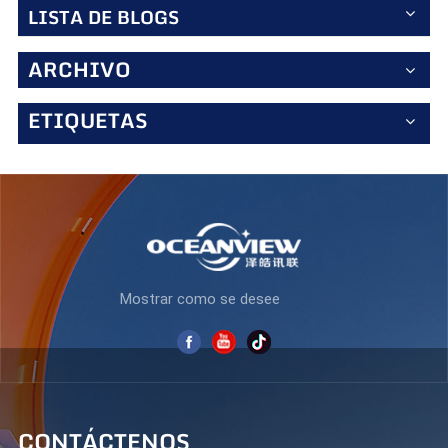
comodidad con su cámara de alta definición integrada, lo
LISTA DE BLOGS
que lo convierte en la solución ideal para
videoconferencias, creación de contenido y
entretenimiento en casa. Su diseño elegante y compacto
ARCHIVO
combina un rendimiento potente con funciones intuitivas,
perfecto para espacios de trabajo modernos y hogares
ETIQUETAS
inteligentes. 3. Monitor empresarial S270Q75: precisión
profesional Diseñado para la productividad, el S270Q75
cuenta con una resolución de 2560×1440, un brillo de 250
cd/m² y una gama de colores del 72 %. 4.¿Por qué
visitarnos en el Stand H44? - Demostraciones en vivo:
pruebe nuestras pantallas de primera mano y
experimente su rendimiento superior. - Información de
expertos: Nuestro equipo estará disponible para discutir
las opciones de personalización y las especificaciones
técnicas. - Oportunidades de networking: conéctese con
Mostrar como se desee
líderes de la industria y explore posibles colaboraciones. -
Ofertas exclusivas: descubre promociones especiales
disponibles solo para los asistentes a la feria. ¡Únase a
nosotros para dar forma al futuro de la tecnología de
visualización! La Electronica Expo Kazakhstan 2025 es el
evento líder para descubrir los últimos avances en
electrónica y soluciones de visualización. Ya seas gamer,
CONTÁCTENOS
profesional o innovador tecnológico, nuestros productos