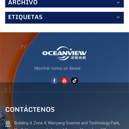
ARCHIVO
vista, como la tecnología sin parpadeos y los modos de
luz azul baja, reducen la fatiga durante sesiones
intensas. Conectividad versátil Equipado con HDMI,
ETIQUETAS
DisplayPort y más, el AZ270F200 se conecta sin
problemas a PC, consolas y periféricos. Libera tu
potencial: con su rapidísima frecuencia de actualización,
su impresionante contraste y sus funciones gamer, el
AZ270F200 está diseñado para ganar. ¿Listo para jugar al
siguiente nivel? Especificaciones clave: ✔ Panel VA de 27"
| 1920x1080 FHD ✔ Frecuencia de actualización de 200 Hz
| Respuesta de 1 ms ✔ Contraste 3000:1 | Brillo 300 cd/m²
✔ Sincronización adaptativa | Ángulo de visión de 178° ✔
Mostrar como se desee
Soporte ergonómico | Tecnología para el cuidado de los
ojos Juega más rápido. Ve más. Reacciona primero.
CONTÁCTENOS
Building 4, Zone 4, Wanyang Science and Technology Park,