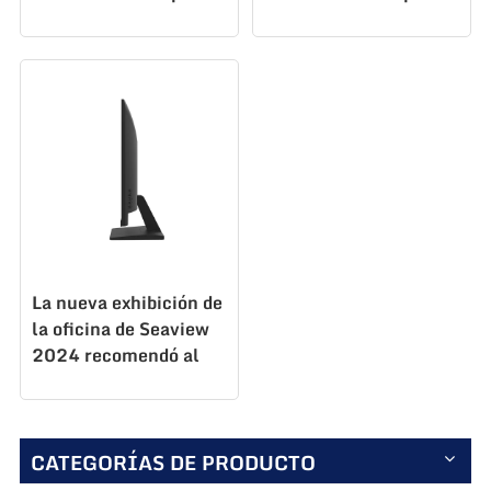
mayor 24 pulgadas
mayor 24 pulgadas
FHD100HzHDMI VGA
FHD100Hz
DP N238F100
N238F100
La nueva exhibición de
la oficina de Seaview
2024 recomendó al
por mayor 24 pulgadas
FHD100HzHDMI VGA
DP N238F100
CATEGORÍAS DE PRODUCTO