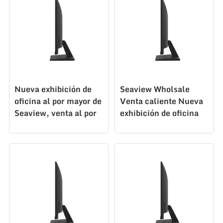
Nueva exhibición de
Seaview Wholsale
oficina al por mayor de
Venta caliente Nueva
Seaview, venta al por
exhibición de oficina
mayor, 24 pulgadas,
Venta al por mayor
FHD100Hz, VGA DP
recomendada 24
N238F100
pulgadas N238F100