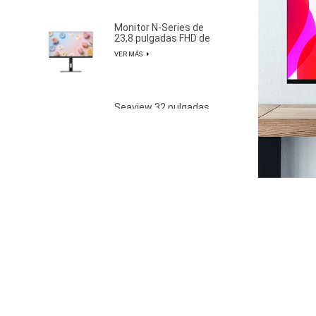
Monitor N-Series de
23,8 pulgadas FHD de
100 Hz con gama de
VER MÁS
colores NTSC del 85 %
Seaview 32 pulgadas
QHD 100Hz IPS
pantalla no
VER MÁS
parpadeante montado
en la pared amplia
gama de colores luz de
oficina monitor de
deportes electrónicos
Seaview 27 pulgadas
S315Q100
FHD 280Hz IPS/VA
pantalla no
VER MÁS
parpadeante montado
en la pared amplia
gama de colores luz de
oficina monitor de
deportes electrónicos
Seaview 27 pulgadas
F270F280
QHD 100Hz IPS/VA
pantalla no
VER MÁS
parpadeante montado
en la pared amplia