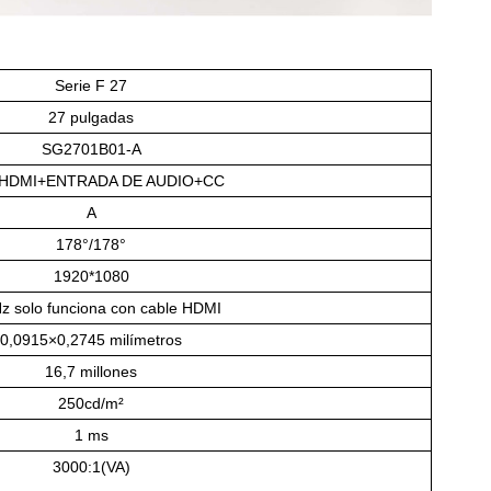
Serie F 27
27 pulgadas
SG2701B01-A
HDMI+ENTRADA DE AUDIO+CC
A
178°/178°
1920*1080
z solo funciona con cable HDMI
0,0915×0,2745 milímetros
16,7 millones
250cd/m²
1 ms
3000:1(VA)