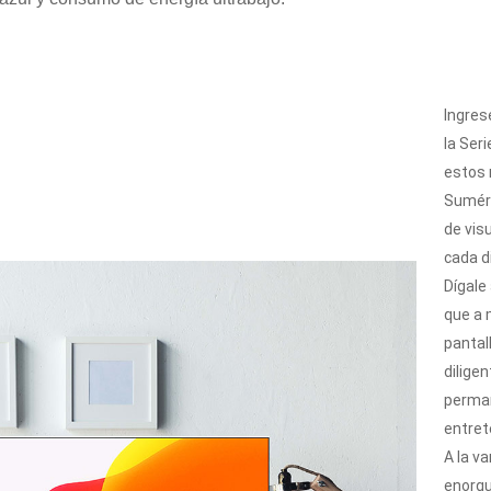
Ingrese
la Seri
estos 
Sumérg
de vis
cada d
Dígale
que a 
pantall
dilige
perman
entret
A la va
enorgu