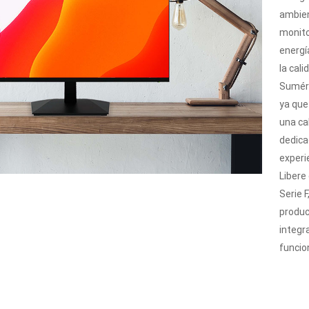
ambien
monito
energí
la cali
Sumérg
ya que 
una ca
dedica
experi
Libere
Serie F
product
integr
funcio