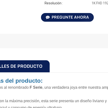
Resolución :
1K FHD 19
PREGUNTE AHORA
LLES DE PRODUCTO
as del producto:
s al renombrado
F
Serie
, una verdadera joya entre nuestra am
n la máxima precisión, esta serie presenta un diseño liviano y 
z azul y consumo de energía ultrabajo.