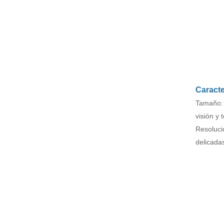
gama de colores luz de
oficina monitor de
deportes electrónicos
Seaview 27 pulgadas
F270Q100
QHD 180Hz IPS/VA
pantalla no
VER MÁS
parpadeante montado
en la pared amplia
gama de colores luz de
oficina monitor de
deportes electrónicos
Seaview 27 pulgadas
F270Q180
QHD 240Hz IPS/VA
Caracte
pantalla no
VER MÁS
parpadeante montado
Tamaño: 
en la pared amplia
visión y
gama de colores luz de
oficina monitor de
Resoluci
deportes electrónicos
F270Q240
delicada