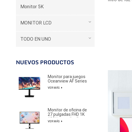
Monitor 5K
MONITOR LCD
TODO EN UNO
NUEVOS PRODUCTOS
Monitor para juegos
Oceanview AF Series
de 27 pulgadas, 2K y
VER MÁS
320 Hz, ideal para
jugadores
profesionales de
deportes electrónicos.
Monitor de oficina de
27 pulgadas FHD 1K
100Hz con diseño
VER MÁS
elegante y
minimalista.