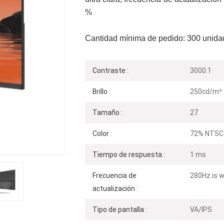
%
Cantidad mínima de pedido: 300 unida
Contraste :
3000:1
Brillo :
250cd/m²
Tamaño :
27
Color :
72% NTSC
Tiempo de respuesta :
1 ms
Frecuencia de
280Hz is w
actualización :
Tipo de pantalla :
VA/IPS