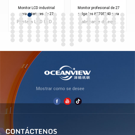
Monitor LCD industrial
Monitor profesional de 27
para exteriores de 27
pulgadas K270F240 para
pulgadas K270F165
oficina y juegos
Pantalla LCD LED de 27 pulgadas OEM/ODM de fábrica para computadora de escritorio Full HD para oficina Monitores para empresas con portátiles CAD
Fabricante de equipos originales (OEM) 27 Pulgada Computadora con pantalla LCD LED Monitor Lolgo 1080P 2K personalizado con bajo MOQ
APRENDE MÁS
APRENDE MÁS
Mostrar como se desee
CONTÁCTENOS