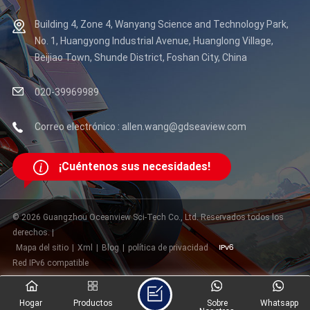
Building 4, Zone 4, Wanyang Science and Technology Park,
No. 1, Huangyong Industrial Avenue, Huanglong Village,
Beijiao Town, Shunde District, Foshan City, China
020-39969989
Correo electrónico : allen.wang@gdseaview.com
¡Cuéntenos sus necesidades!
© 2026 Guangzhou Oceanview Sci-Tech Co., Ltd. Reservados todos los
derechos. |
Mapa del sitio
|
Xml
|
Blog
|
política de privacidad
Red IPv6 compatible
Hogar
Productos
Sobre
Whatsapp