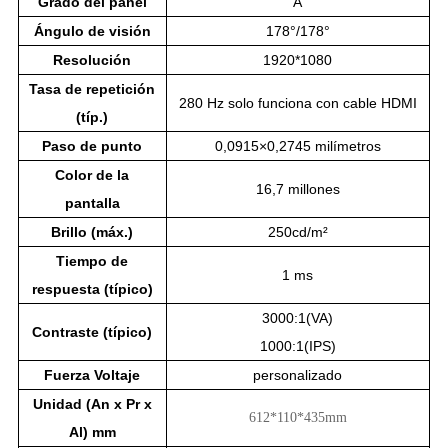
Grado del panel
A
Ángulo de visión
178°/178°
Resolución
1920*1080
Tasa de repetición
280 Hz solo funciona con cable HDMI
(típ.)
Paso de punto
0,0915×0,2745 milímetros
Color de la
16,7 millones
pantalla
Brillo (máx.)
250cd/m²
Tiempo de
1 ms
respuesta (típico)
3000:1(VA)
Contraste (típico)
1000:1(IPS)
Fuerza
Voltaje
personalizado
Unidad (An x Pr x
612*110*435mm
Al) mm