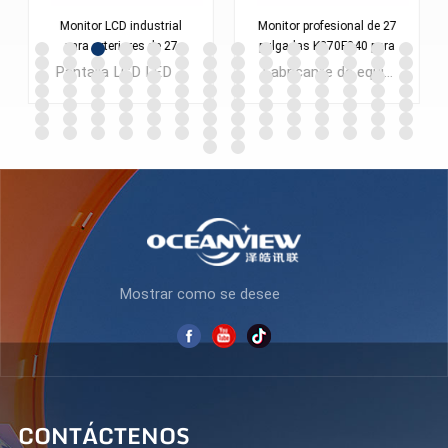
Monitor LCD industrial
Monitor profesional de 27
para exteriores de 27
pulgadas K270F240 para
pulgadas K270F165
oficina y juegos
Pantalla LCD LED de 27 pulgadas OEM/ODM de fábrica para computadora de escritorio Full HD para oficina Monitores para empresas con portátiles CAD
Fabricante de equipos originales (OEM) 27 Pulgada Computadora con pantalla LCD LED Monitor Lolgo 1080P 2K personalizado con bajo MOQ
APRENDE MÁS
APRENDE MÁS
Mostrar como se desee
CONTÁCTENOS