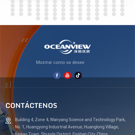
N238F100
PC ES270Q180
APRENDE MÁS
APRENDE MÁS
Mostrar como se desee
CONTÁCTENOS
Building 4, Zone 4, Wanyang Science and Technology Park,
No. 1, Huangyong Industrial Avenue, Huanglong Village,
Beijiao Town, Shunde District, Foshan City, China