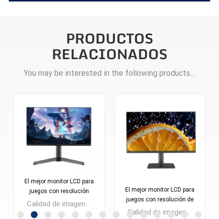
PRODUCTOS
RELACIONADOS
You may be interested in the following products...
La nueva exhibición de la
oficina de Seaview 2024
El mejor monitor LCD para
recomendó al por mayor
Monitor de oficina serie N de 23,8 pulgadas FHD100Hz Protección ocular avanzada Cantidad mínima de pedido: 300 unidades.
juegos con resolución de
24 pulgadas
2560 x 1440, pantalla de
FHD100HzHDMI VGA DP
Calidad de imagen QHD @180Hz Monitor para juegos LCD FAST IPS de 27 pulgadas Cantidad mínima de pedido: 300 piezas
27 pulgadas, monitor de