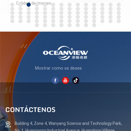
2560 x 1440, pantalla de
FHD100HzHDMI VGA DP
Calidad de imagen QHD @180Hz Monitor para juegos LCD FAST IPS de 27 pulgadas Cantidad mínima de pedido: 300 piezas
27 pulgadas, monitor de
N238F100
PC ES270Q180
APRENDE MÁS
APRENDE MÁS
Mostrar como se desee
CONTÁCTENOS
Building 4, Zone 4, Wanyang Science and Technology Park,
No. 1, Huangyong Industrial Avenue, Huanglong Village,