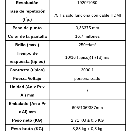
Resolución
1920*1080
Tasa de repetición
75 Hz solo funciona con cable HDMI
(típ.)
Paso de punto
0,36375 mm
Color de la pantalla
16,7 millones
Brillo (máx.)
250cd/m²
Tiempo de
10/16 (típico)(Tr/Td) ms
respuesta (típico)
Contraste (típico)
3000:1
Fuerza
Voltaje
personalizado
Unidad (An x Pr x
/
Al) mm
Embalado (An x Pr
605*106*387mm
x Al) mm
Peso neto (KG)
2,71 KG ± 0,5 KG
Peso bruto (KG)
3,88 kg ± 0,5 kg