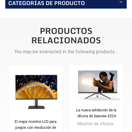
CATEGORÍAS DE PRODUCTO
PRODUCTOS
RELACIONADOS
You may be interested in the following products...
La nueva exhibición de la
oficina de Seaview 2024
El mejor monitor LCD para
recomendó al por mayor
Monitor de oficina serie N de 23,8 pulgadas FHD100Hz Protección ocular avanzada Cantidad mínima de pedido: 300 unidades.
juegos con resolución de
24 pulgadas