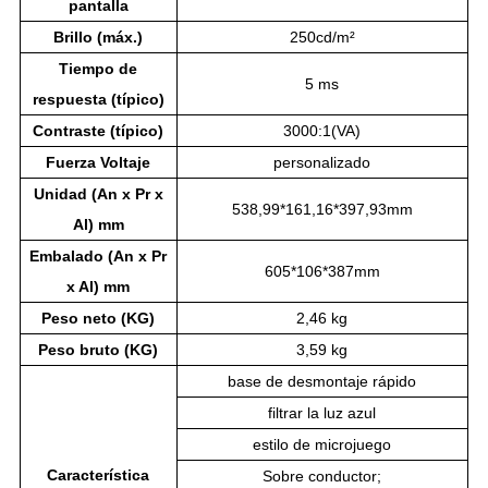
pantalla
Brillo (máx.)
250cd/m²
Tiempo de
5 ms
respuesta (típico)
Contraste (típico)
3000:1(VA)
Fuerza
Voltaje
personalizado
Unidad (An x Pr x
538,99*161,16*397,93mm
Al) mm
Embalado (An x Pr
605*106*387mm
x Al) mm
Peso neto (KG)
2,46 kg
Peso bruto (KG)
3,59 kg
base de desmontaje rápido
filtrar la luz azul
estilo de microjuego
Característica
Sobre conductor;