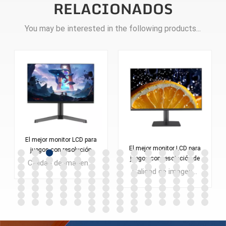
RELACIONADOS
You may be interested in the following products...
El mejor monitor LCD para
El mejor monitor LCD para
juegos con resolución
juegos con resolución de
2560*1440, pantalla de 24
Calidad de imagen QHD @180Hz Monitor LCD para juegos FAST VA de 24 pulgadas Cantidad mínima de pedido: 300 piezas
2560 x 1440, pantalla de
pulgadas, monitor de PC
Calidad de imagen QHD @180Hz Monitor para juegos LCD FAST IPS de 27 pulgadas Cantidad mínima de pedido: 300 piezas
27 pulgadas, monitor de
ES238Q180
PC ES270Q180