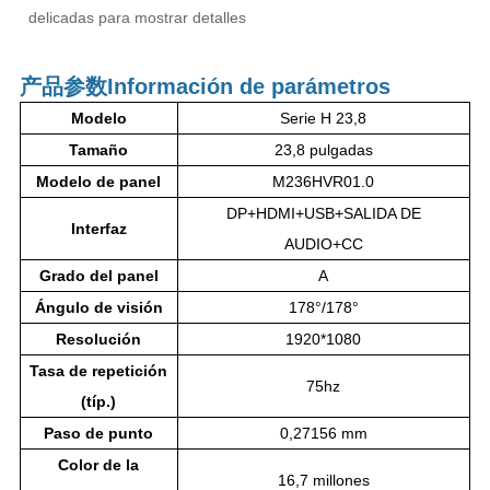
delicadas para mostrar detalles
产品参数
Información de parámetros
Modelo
Serie H 23,8
Tamaño
23,8 pulgadas
Modelo de panel
M236HVR01.0
DP+HDMI+USB+SALIDA DE
Interfaz
AUDIO+CC
Grado del panel
A
Ángulo de visión
178°/178°
Resolución
1920*1080
Tasa de repetición
75hz
(típ.)
Paso de punto
0,27156 mm
Color de la
16,7 millones