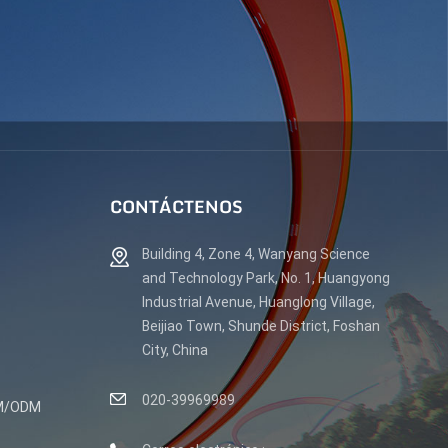
CONTÁCTENOS
Building 4, Zone 4, Wanyang Science
and Technology Park, No. 1, Huangyong
Industrial Avenue, Huanglong Village,
Beijiao Town, Shunde District, Foshan
City, China
020-39969989
EM/ODM