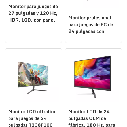
Monitor para juegos de
27 pulgadas y 120 Hz,
Monitor profesional
HDR, LCD, con panel
para juegos de PC de
VA, para PC de
24 pulgadas con
escritorio, T270F120
pantalla LCD LED de
escritorio T238F120
Monitor LCD ultrafino
Monitor LCD de 24
para juegos de 24
pulgadas OEM de
pulgadas T238F100
fábrica, 180 Hz, para