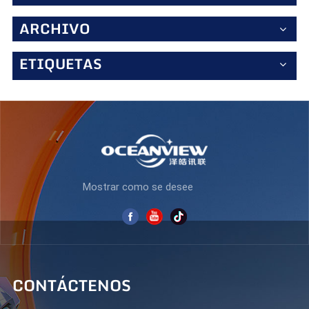
productividad y la comodidad visual. Diseñado para la
excelencia profesional El K245F240 está diseñado para
ARCHIVO
profesionales modernos que exigen fiabilidad y
rendimiento. Su diseño elegante y compacto
complementa cualquier espacio de trabajo, mientras que
ETIQUETAS
funciones avanzadas como la tecnología sin parpadeo y
la reducción de luz azul promueven la comodidad visual.
Ya sea que trabaje en finanzas, diseño o gestión
empresarial, este monitor eleva la eficiencia con su
tecnología de pantalla de vanguardia. Redefina su espacio
de trabajo El K245F240 establece un nuevo estándar para
monitores de oficina, combinando velocidad, claridad y
diseño ergonómico para una experiencia de trabajo
inigualable. Mejore su configuración con esta pantalla de
alto rendimiento y disfrute de imágenes nítidas y fluidas
Mostrar como se desee
que impulsan la productividad.
CONTÁCTENOS