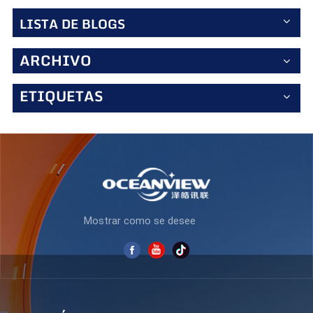
vibrantes y bien definidas con negros profundos y blancos
brillantes para una mejor visualización de documentos y
LISTA DE BLOGS
medios. 5. Brillo de 250 cd/m²: proporciona una visibilidad
clara incluso en entornos de oficina bien iluminados, lo
que reduce la fatiga visual durante largas horas de uso. 6.
ARCHIVO
Diseño elegante y profesional: una construcción delgada y
moderna que complementa cualquier espacio de trabajo y
ETIQUETAS
maximiza el espacio de la pantalla.Ideal para
profesionales de negocios: Ya sea que trabaje con hojas
de cálculo, videoconferencias o proyectos creativos, el
K238F100 ofrece fiabilidad, claridad y comodidad
ergonómica. Su rápido tiempo de respuesta y alta
frecuencia de actualización lo hacen ideal tanto para
trabajo de oficina como para uso multimedia ligero,
mientras que su amplio ángulo de visión garantiza una
calidad de imagen uniforme para la colaboración en
equipo. Actualice su espacio de trabajo con el K238F100,
Mostrar como se desee
donde el rendimiento se combina con el profesionalismo.