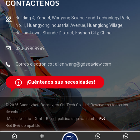
CONTÁCTENOS
Building 4, Zone 4, Wanyang Science and Technology Park,
No. 1, Huangyong Industrial Avenue, Huanglong Village,
Beijiao Town, Shunde District, Foshan City, China
020-39969989
Correo electrónico : allen.wang@gdseaview.com
¡Cuéntenos sus necesidades!
© 2026 Guangzhou Oceanview Sci-Tech Co., Ltd. Reservados todos los
derechos. |
Mapa del sitio
|
Xml
|
Blog
|
política de privacidad
Red IPv6 compatible