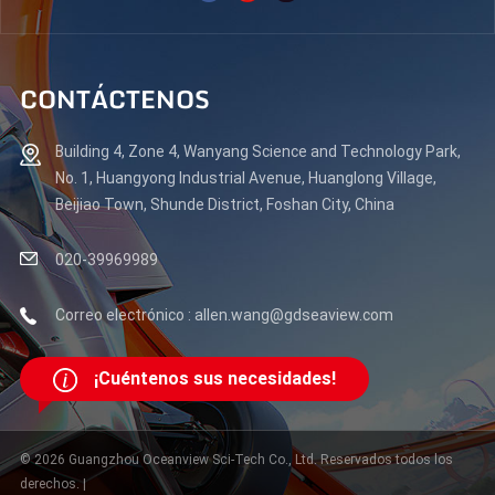
CONTÁCTENOS
Building 4, Zone 4, Wanyang Science and Technology Park,
No. 1, Huangyong Industrial Avenue, Huanglong Village,
Beijiao Town, Shunde District, Foshan City, China
020-39969989
Correo electrónico : allen.wang@gdseaview.com
¡Cuéntenos sus necesidades!
© 2026 Guangzhou Oceanview Sci-Tech Co., Ltd. Reservados todos los
derechos. |