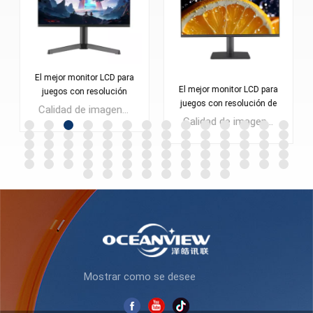
El mejor monitor LCD para
El mejor monitor LCD para
juegos con resolución
juegos con resolución de
2560*1440, pantalla de 24
Calidad de imagen QHD @180Hz Monitor LCD para juegos FAST VA de 24 pulgadas Cantidad mínima de pedido: 300 piezas
2560 x 1440, pantalla de
pulgadas, monitor de PC
Calidad de imagen QHD @180Hz Monitor para juegos LCD FAST IPS de 27 pulgadas Cantidad mínima de pedido: 300 piezas
27 pulgadas, monitor de
ES238Q180
PC ES270Q180
APRENDE MÁS
APRENDE MÁS
Mostrar como se desee