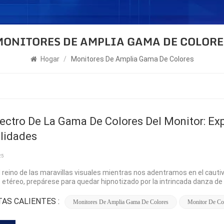
MONITORES DE AMPLIA GAMA DE COLORE
Hogar
/
Monitores De Amplia Gama De Colores
pectro De La Gama De Colores Del Monitor: E
ilidades
25
l reino de las maravillas visuales mientras nos adentramos en el cauti
e etéreo, prepárese para quedar hipnotizado por la intrincada danza d
 mientras desentrañamos los secretos detrás de la gama de colores d
infinitamente, esperando ser adornado con un caleidoscopio de colore
AS CALIENTES :
Monitores De Amplia Gama De Colores
Monitor De Co
ienzo, abarcando un espectro de tonos y matices vibrantes que dan vi
lados hasta los blancos radiantes y luminosos, cada color intermedio es