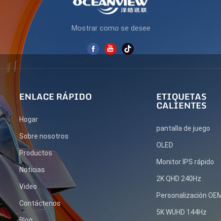
Mostrar como se desee
ENLACE RÁPIDO
ETIQUETAS
CALIENTES
Hogar
pantalla de juego
Sobre nosotros
OLED
Productos
Monitor IPS rápido
Noticias
2K QHD 240Hz
Video
Personalización O
Contáctenos
5K WUHD 144Hz
Blog