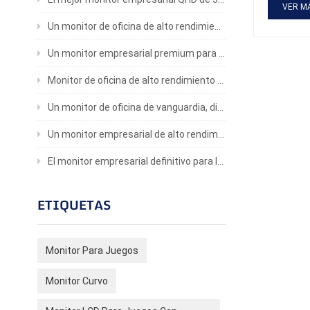
¿por qué 
VER M
una ampli
Un monitor de oficina de alto rendimiento para profesionales
una exper
sutiles m
Un monitor empresarial premium para una productividad inigualable
precisión
de monito
de colore
Monitor de oficina de alto rendimiento con una claridad impresionante
frontera 
voluntad.
Un monitor de oficina de vanguardia, diseñado meticulosamente para brindar una experiencia visual inigualable
vida a pa
emociones
Un monitor empresarial de alto rendimiento para una mayor productividad
revolucio
colores, 
El monitor empresarial definitivo para la eficiencia y la comodidad visual
realismo 
diseñador
búsqueda 
ETIQUETAS
este viaj
límites. 
mundo esp
alcance.
Monitor Para Juegos
Monitor Curvo