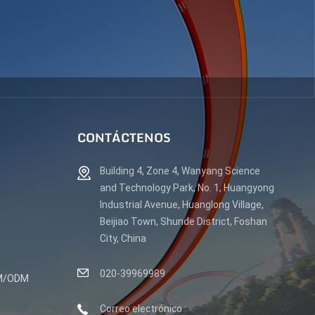
CONTÁCTENOS
Building 4, Zone 4, Wanyang Science
and Technology Park, No. 1, Huangyong
Industrial Avenue, Huanglong Village,
Beijiao Town, Shunde District, Foshan
City, China
020-39969989
EM/ODM
Correo electrónico :