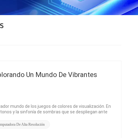
S
xplorando Un Mundo De Vibrantes
vador mundo de los juegos de colores de visualización. En
e tonos y la sinfonía de sombras que se despliegan ante
e un monitor.Imagínese esto: un vasto lienzo que se
s. La gama de colores de un monitor determina la amplitud
mputadora De Alta Resolución
da a sus imágenes. Desde los negros profundos y
 una pincelada en esta vívida paleta de arte digital.Pero