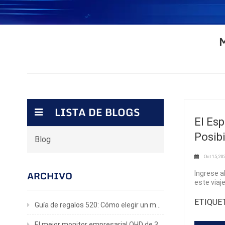
LISTA DE BLOGS
El Es
Posib
Blog
Oct 15, 20
Ingrese a
ARCHIVO
este viaj
sus ojos,
extiende 
ETIQUET
Guía de regalos 520: Cómo elegir un monitor para juegos que realmente le encantará.
de este l
aterciope
El mejor monitor empresarial QHD de 32 pulgadas para productividad