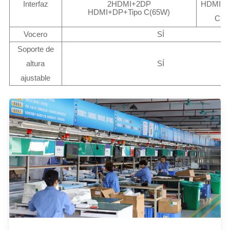
Interfaz
2HDMI+2DP
HDMI+D
HDMI+DP+Tipo C(65W)
C(6
Vocero
SÍ
Soporte de
altura
SÍ
ajustable