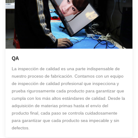
QA
La inspección de calidad es una parte indispensable de
nuestro proceso de fabricación. Contamos con un equipo
de inspección de calidad profesional que inspecciona y
prueba rigurosamente cada producto para garantizar que
cumpla con los más altos estándares de calidad. Desde la
adquisición de materias primas hasta el envío del
producto final, cada paso se controla cuidadosamente
para garantizar que cada producto sea impecable y sin
defectos.