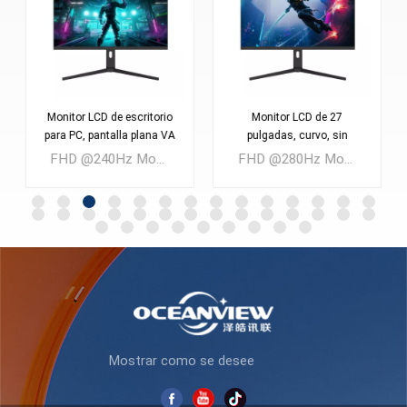
Monitor LCD de escritorio
Monitor LCD de 27
para PC, pantalla plana VA
pulgadas, curvo, sin
de 27 pulgadas y 240 Hz,
bordes, profesional, para
FHD @240Hz Monitor LCD para juegos FAST VA de 27 pulgadas Cantidad mínima de pedido: 300 piezas
FHD @280Hz Monitor LCD para juegos FAST VA de 27 pulgadas Cantidad mínima de pedido: 300 piezas
nuevo diseño, para
juegos, AZ270F280
videojuegos, AZ270F240,
venta al por mayor y a
buen precio.
APRENDE MÁS
APRENDE MÁS
Mostrar como se desee