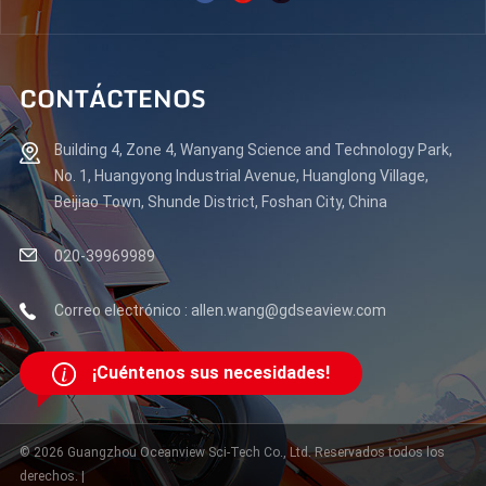
CONTÁCTENOS
Building 4, Zone 4, Wanyang Science and Technology Park,
No. 1, Huangyong Industrial Avenue, Huanglong Village,
Beijiao Town, Shunde District, Foshan City, China
020-39969989
Correo electrónico : allen.wang@gdseaview.com
¡Cuéntenos sus necesidades!
© 2026 Guangzhou Oceanview Sci-Tech Co., Ltd. Reservados todos los
derechos. |