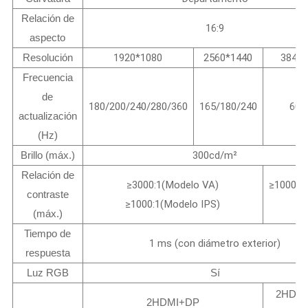
Relación de
16:9
aspecto
Resolución
1920*1080
2560*1440
3840*
Frecuencia
de
180/200/240/280/360
165/180/240
60/
actualización
(Hz)
Brillo (máx.)
300cd/m²
Relación de
≥3000:1(Modelo VA)
≥1000:1
contraste
≥1000:1(Modelo IPS)
IP
(máx.)
Tiempo de
1 ms (con diámetro exterior)
respuesta
Luz RGB
Sí
2HDM
2HDMI+DP