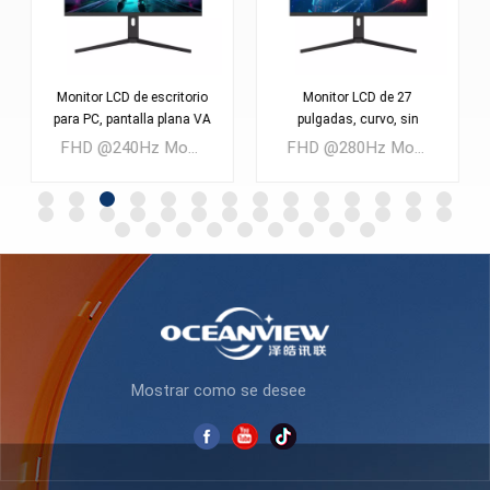
Monitor LCD de escritorio
Monitor LCD de 27
para PC, pantalla plana VA
pulgadas, curvo, sin
de 27 pulgadas y 240 Hz,
bordes, profesional, para
FHD @240Hz Monitor LCD para juegos FAST VA de 27 pulgadas Cantidad mínima de pedido: 300 piezas
FHD @280Hz Monitor LCD para juegos FAST VA de 27 pulgadas Cantidad mínima de pedido: 300 piezas
nuevo diseño, para
juegos, AZ270F280
videojuegos, AZ270F240,
venta al por mayor y a
buen precio.
APRENDE MÁS
APRENDE MÁS
Mostrar como se desee