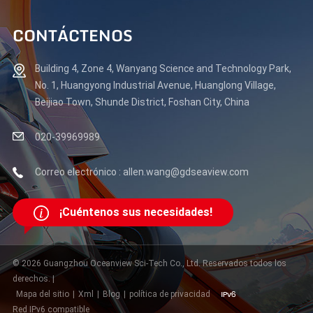
CONTÁCTENOS
Building 4, Zone 4, Wanyang Science and Technology Park,
No. 1, Huangyong Industrial Avenue, Huanglong Village,
Beijiao Town, Shunde District, Foshan City, China
020-39969989
Correo electrónico : allen.wang@gdseaview.com
¡Cuéntenos sus necesidades!
© 2026 Guangzhou Oceanview Sci-Tech Co., Ltd. Reservados todos los
derechos. |
Mapa del sitio
|
Xml
|
Blog
|
política de privacidad
Red IPv6 compatible