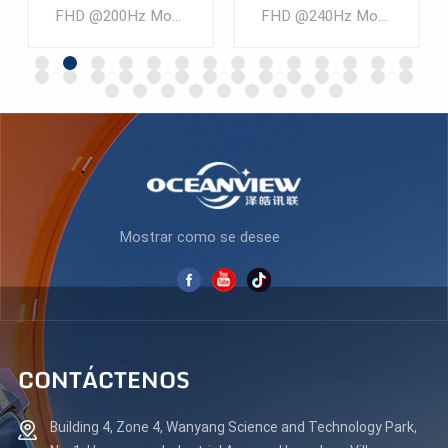
de 27 pulgadas y 240 Hz,
bordes, profesional, para
FHD @240Hz Monitor LCD para juegos FAST VA de 27 pulgadas Cantidad mínima de pedido: 300 piezas
FHD @280Hz Monitor LCD para juegos FAST VA de 27 pulgadas Cantidad mínima de pedido: 300 piezas
nuevo diseño, para
juegos, AZ270F280
videojuegos, AZ270F240,
venta al por mayor y a
buen precio.
APRENDE MÁS
APRENDE MÁS
Mostrar como se desee
CONTÁCTENOS
Building 4, Zone 4, Wanyang Science and Technology Park,